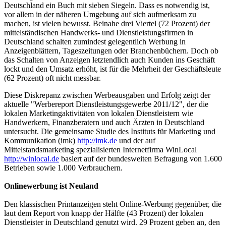
Deutschland ein Buch mit sieben Siegeln. Dass es notwendig ist,
vor allem in der näheren Umgebung auf sich aufmerksam zu
machen, ist vielen bewusst. Beinahe drei Viertel (72 Prozent) der
mittelständischen Handwerks- und Dienstleistungsfirmen in
Deutschland schalten zumindest gelegentlich Werbung in
Anzeigenblättern, Tageszeitungen oder Branchenbüchern. Doch ob
das Schalten von Anzeigen letztendlich auch Kunden ins Geschäft
lockt und den Umsatz erhöht, ist für die Mehrheit der Geschäftsleute
(62 Prozent) oft nicht messbar.
Diese Diskrepanz zwischen Werbeausgaben und Erfolg zeigt der
aktuelle "Werbereport Dienstleistungsgewerbe 2011/12", der die
lokalen Marketingaktivitäten von lokalen Dienstleistern wie
Handwerkern, Finanzberatern und auch Ärzten in Deutschland
untersucht. Die gemeinsame Studie des Instituts für Marketing und
Kommunikation (imk)
http://imk.de
und der auf
Mittelstandsmarketing spezialisierten Internetfirma WinLocal
http://winlocal.de
basiert auf der bundesweiten Befragung von 1.600
Betrieben sowie 1.000 Verbrauchern.
Onlinewerbung ist Neuland
Den klassischen Printanzeigen steht Online-Werbung gegenüber, die
laut dem Report von knapp der Hälfte (43 Prozent) der lokalen
Dienstleister in Deutschland genutzt wird. 29 Prozent geben an, den