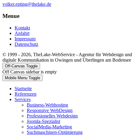
volker.epting@thelake.de
Menue
Kontakt
Anfahrt
Impressum
Datenschutz
© 1999 - 2026, TheLake-WebService - Agentur für Webdesign und
digitale Kommunikation in Owingen und Überlingen am Bodensee
Off-Canvas Toggle
Off Canvas sidebar is empty
Mobile Menu Toggle
Startseite
Referenzen
Services
Business-Webhosting
Responsive WebDesign
Professionelles Webdesign
Joomla-Spezialist
SocialMedia-Marketing
Suchmaschinen-Optimierung