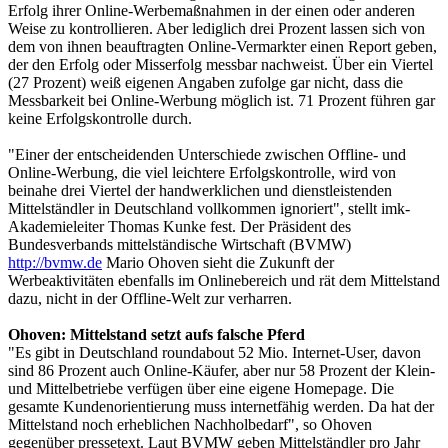
Erfolg ihrer Online-Werbemaßnahmen in der einen oder anderen
Weise zu kontrollieren. Aber lediglich drei Prozent lassen sich von
dem von ihnen beauftragten Online-Vermarkter einen Report geben,
der den Erfolg oder Misserfolg messbar nachweist. Über ein Viertel
(27 Prozent) weiß eigenen Angaben zufolge gar nicht, dass die
Messbarkeit bei Online-Werbung möglich ist. 71 Prozent führen gar
keine Erfolgskontrolle durch.
"Einer der entscheidenden Unterschiede zwischen Offline- und
Online-Werbung, die viel leichtere Erfolgskontrolle, wird von
beinahe drei Viertel der handwerklichen und dienstleistenden
Mittelständler in Deutschland vollkommen ignoriert", stellt imk-
Akademieleiter Thomas Kunke fest. Der Präsident des
Bundesverbands mittelständische Wirtschaft (BVMW)
http://bvmw.de
Mario Ohoven sieht die Zukunft der
Werbeaktivitäten ebenfalls im Onlinebereich und rät dem Mittelstand
dazu, nicht in der Offline-Welt zur verharren.
Ohoven: Mittelstand setzt aufs falsche Pferd
"Es gibt in Deutschland roundabout 52 Mio. Internet-User, davon
sind 86 Prozent auch Online-Käufer, aber nur 58 Prozent der Klein-
und Mittelbetriebe verfügen über eine eigene Homepage. Die
gesamte Kundenorientierung muss internetfähig werden. Da hat der
Mittelstand noch erheblichen Nachholbedarf", so Ohoven
gegenüber pressetext. Laut BVMW geben Mittelständler pro Jahr