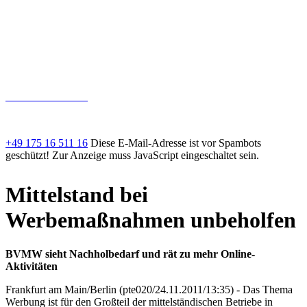
KONTAKT
Volker Epting
Kirchfeldstrasse 9
88696 Owingen am Bodensee
+49 175 16 511 16
volker.epting@thelake.de
+49 175 16 511 16
Diese E-Mail-Adresse ist vor Spambots
geschützt! Zur Anzeige muss JavaScript eingeschaltet sein.
Mittelstand bei
Werbemaßnahmen unbeholfen
BVMW sieht Nachholbedarf und rät zu mehr Online-
Aktivitäten
Frankfurt am Main/Berlin (pte020/24.11.2011/13:35) - Das Thema
Werbung ist für den Großteil der mittelständischen Betriebe in