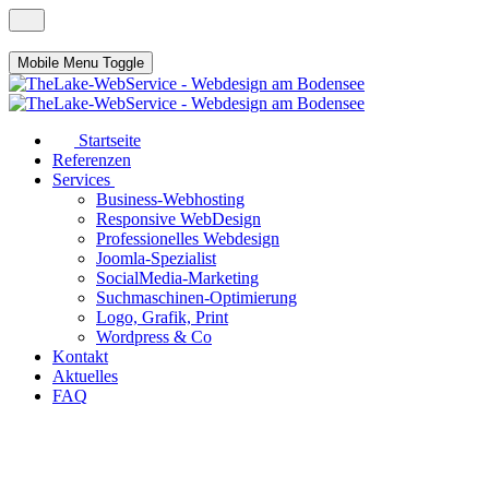
Mobile Menu Toggle
Startseite
Referenzen
Services
Business-Webhosting
Responsive WebDesign
Professionelles Webdesign
Joomla-Spezialist
SocialMedia-Marketing
Suchmaschinen-Optimierung
Logo, Grafik, Print
Wordpress & Co
Kontakt
Aktuelles
FAQ