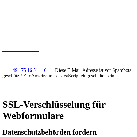
KONTAKT
Volker Epting
Kirchfeldstrasse 9
88696 Owingen am Bodensee
+49 175 16 511 16
volker.epting@thelake.de
+49 175 16 511 16
Diese E-Mail-Adresse ist vor Spambots
geschützt! Zur Anzeige muss JavaScript eingeschaltet sein.
SSL-Verschlüsselung für
Webformulare
Datenschutzbehörden fordern